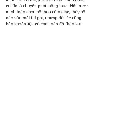
coi đó là chuyện phải thắng thua. Hồi trước 
mình toàn chọn số theo cảm giác, thấy số 
nào vừa mắt thì ghi, nhưng đôi lúc cũng 
băn khoăn liệu có cách nào đỡ “hên xui” 
hơn không. Gần đây mình thử xem thêm 
mấy bài 
dự đoán xổ số miền bắc
 để tham 
khảo, đọc cho biết thống kê lô…
Show More
Like
Reply
cefone8851
Aug 06, 2025
Портал Delo.ua – джерело важливих 
економічних новин. Тут пишуть про 
фінанси, бізнес і ціни. Новини подаються 
швидко та зрозуміло. Кожна стаття має 
суть і факти. Журналісти пояснюють 
складні теми просто. Матеріали 
оновлюються щодня. Є думки експертів і 