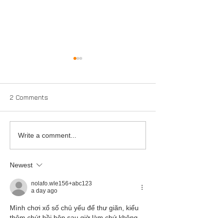
2 Comments
New True Crime
Development: "
Write a comment...
Television Series "K-911"
Institute" - seri
inspired by tru
Newest
of the Nazi rise
science
nolafo.wle156+abc123
a day ago
Mình chơi xổ số chủ yếu để thư giãn, kiểu 
thêm chút hồi hộp sau giờ làm chứ không 