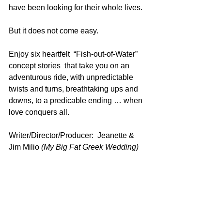
have been looking for their whole lives.
But it does not come easy.
Enjoy six heartfelt  “Fish-out-of-Water” 
concept stories  that take you on an 
adventurous ride, with unpredictable 
twists and turns, breathtaking ups and 
downs, to a predicable ending … when  
love conquers all. 
Writer/Director/Producer:  Jeanette & 
Jim Milio 
(My Big Fat Greek Wedding)